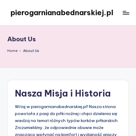
pierogarnianabednarskiej.pl
Skip
to
content
About Us
Home
-
About Us
Nasza Misja i Historia
Witaj w pierogarnianabednarskiej.pl! Nasza strona
powstała z pasji do piłki nożnej i chęci dzielenia się
wiedzą na temat różnych typów korków piłkarskich.
Zrozumieliśmy, że odpowiednie obuwie może
znacząco wpłynąć na komfort i wydajność graczy,