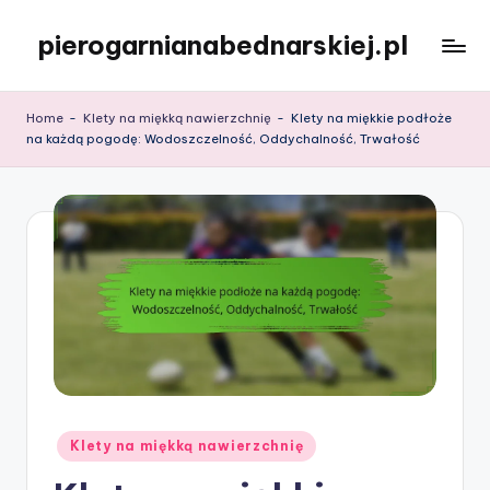
pierogarnianabednarskiej.pl
Skip
to
content
Home
-
Klety na miękką nawierzchnię
-
Klety na miękkie podłoże
na każdą pogodę: Wodoszczelność, Oddychalność, Trwałość
Posted
Klety na miękką nawierzchnię
in