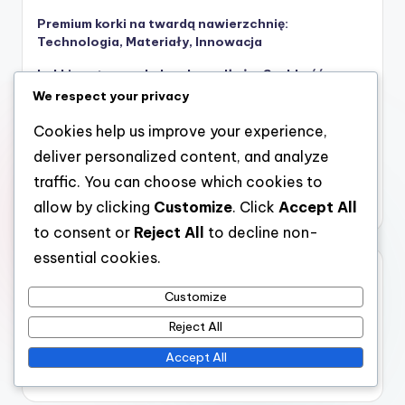
Premium korki na twardą nawierzchnię:
Technologia, Materiały, Innowacja
Lekkie sztuczne kolce do podłoża: Szybkość,
Zwinność, Reaktywność
We respect your privacy
Wielosezonowe sztuczne kolce: Wodoszczelność,
Cookies help us improve your experience,
Oddychalność, Trwałość
deliver personalized content, and analyze
Classiczne korki na miękką nawierzchnię:
traffic. You can choose which cookies to
Tradycyjny design, Ponadczasowy urok
allow by clicking
Customize
. Click
Accept All
to consent or
Reject All
to decline non-
essential cookies.
Kategorie
Customize
Klety na miękką nawierzchnię
Reject All
Podeszwy na twardy grunt
Accept All
Sztuczne kolce gruntowe