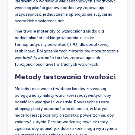
idealnymi do warunków wielosezonowych. Dodatkowo,
wysokiej jakości gumowe podeszwy zapewniają
przyczepność, jednocześnie opierając się zużyciu na
szorstkich nawierzchniach.
Inne trwałe materiały to wzmocniona siatka dla
oddychalności i lekkiego wsparcia, a także
termoplastyczny poliuretan (TPU) dla dodatkowej
stabilności. Połączenie tych materiałów może znacznie
wydłużyć żywotność korków, zapewniając ich
funkcjonalność nawet w trudnych warunkach.
Metody testowania trwałości
Metody testowania trwałości korków zazwyczaj
polegają na symulacji warunków rzeczywistych, aby
ocenić ich wydajność w czasie. Powszechne testy
obejmują testy odporności na ścieranie, w których
materiał jest pocierany o szorstką powierzchnię, aby
zmierzyć zużycie. Przeprowadza się również testy
zginania, aby ocenić, jak dobrze korki mogą wytrzymać
powtarzające się zginanie bez pękania.