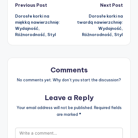
Post
Previous Post
Next Post
Dorosłe korki na
Dorosłe korki na
navigation
miękką nawierzchnię:
twardą nawierzchnię:
Wydajność,
Wydajność,
Różnorodność, Styl
Różnorodność, Styl
Comments
No comments yet. Why don’t you start the discussion?
Leave a Reply
Your email address will not be published.
Required fields
are marked
*