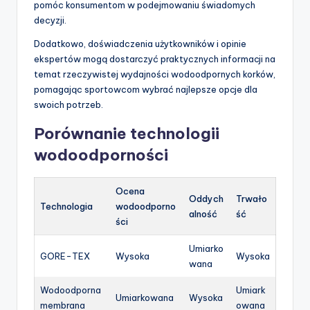
pomóc konsumentom w podejmowaniu świadomych
decyzji.
Dodatkowo, doświadczenia użytkowników i opinie
ekspertów mogą dostarczyć praktycznych informacji na
temat rzeczywistej wydajności wodoodpornych korków,
pomagając sportowcom wybrać najlepsze opcje dla
swoich potrzeb.
Porównanie technologii
wodoodporności
Ocena
Oddych
Trwało
Technologia
wodoodporno
alność
ść
ści
Umiarko
GORE-TEX
Wysoka
Wysoka
wana
Wodoodporna
Umiark
Umiarkowana
Wysoka
membrana
owana