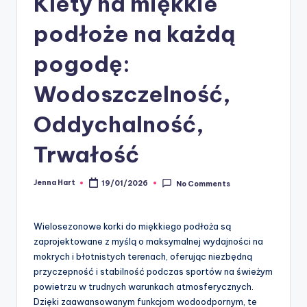
Klety na miękkie
podłoże na każdą
pogodę:
Wodoszczelność,
Oddychalność,
Trwałość
Jenna Hart
19/01/2026
No Comments
Posted
by
Wielosezonowe korki do miękkiego podłoża są
zaprojektowane z myślą o maksymalnej wydajności na
mokrych i błotnistych terenach, oferując niezbędną
przyczepność i stabilność podczas sportów na świeżym
powietrzu w trudnych warunkach atmosferycznych.
Dzięki zaawansowanym funkcjom wodoodpornym, te